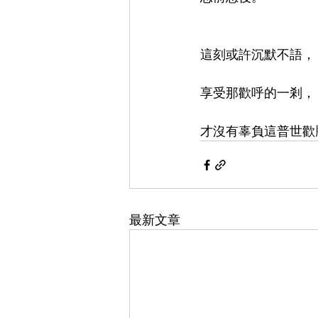
這刻或許沉默不語，
享受那歡呼的一剎，
才沒有辜負這普世歡
最新文章