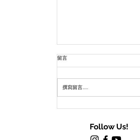
留言
撰寫留言......
【青春期教養】數碼時代的
「火星」子女：從神劇《混沌
少年時》看香港中學生的溝通
Follow Us!
斷層與成長痛點