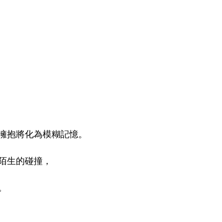
擁抱將化為模糊記憶。
陌生的碰撞，
。