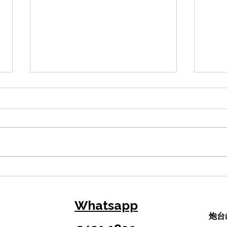
【DSE溫書攻略】5個高效學
從M
習法與DSE備考策略，助你告
作（
別盲目操卷！
告/
Whatsapp
炮台