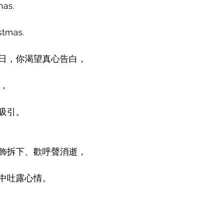
mas.
stmas.
日，你渴望真心告白，
話，
吸引。
飾拆下、歡呼聲消逝，
中吐露心情。