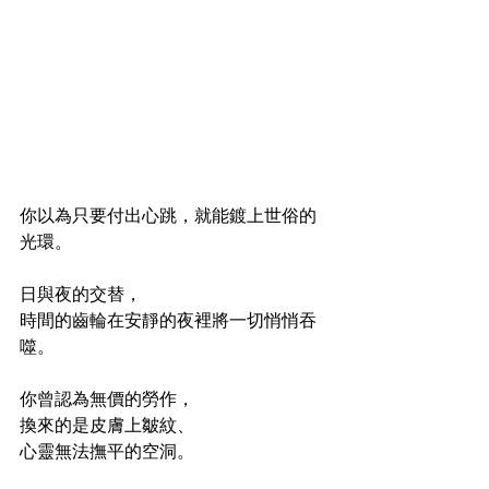
你以為只要付出心跳，就能鍍上世俗的
光環。
日與夜的交替，
時間的齒輪在安靜的夜裡將一切悄悄吞
噬。
你曾認為無價的勞作，
換來的是皮膚上皺紋、
心靈無法撫平的空洞。