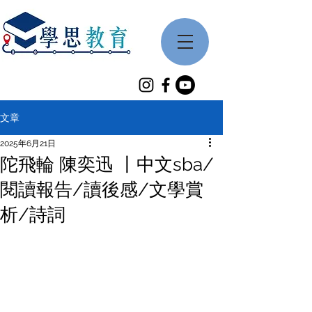
文章
2025年6月21日
陀飛輪 陳奕迅 丨中文sba/
閱讀報告/讀後感/文學賞
析/詩詞