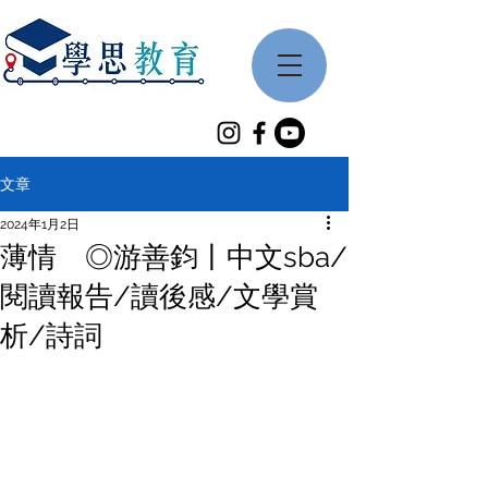
文章
2024年1月2日
薄情 ◎游善鈞丨中文sba/
閱讀報告/讀後感/文學賞
析/詩詞