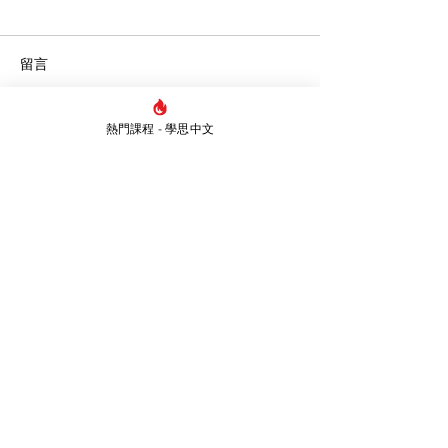
留言
熱門課程 - 學思中文
撰寫留言......
【DSE溫書攻略】5個高效
從MC張天賦《
學習法與DSE備考策略，
寫作（二）！丨中
助你告別盲目操卷！
閱讀報告/讀後
析/詩詞
Whatsapp
5421 1839
​地址
炮台山總校：香港炮台山