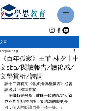
文章
2023年6月23日
《百年孤寂》王菲 林夕丨中
文sba/閱讀報告/讀後感/
文學賞析/詩詞
讀十二篇範文《念奴嬌·赤壁懷古》必曾
讀過以下標準答案：
「感慨時光飛逝，叱吒一時的風雲人物
亦不見半點的痕跡，於浩瀚的歷史長
河，個人的貶謫自是不值一提。」