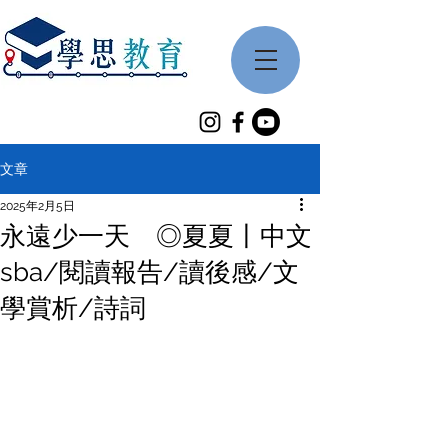
文章
2025年2月5日
永遠少一天 ◎夏夏丨中文
sba/閱讀報告/讀後感/文
學賞析/詩詞