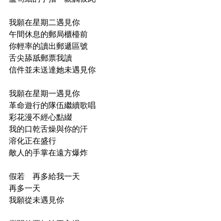
⠀
我願在星期二遇見你
午間休息的郵局櫃檯前
你輕率的讀出郵遞區號
舌尖舔舐郵票我讀
信件並未送達她未遇見你
⠀
我願在星期一遇見你
革命遊行的隊伍繼續歌唱
彩花漫不經心點綴
我的口乾舌燥與你的汗
溶化正在盛行
敵人的手掌在遠方爆炸
⠀
假若　再多給我一天
再多一天
我願從未遇見你
⠀