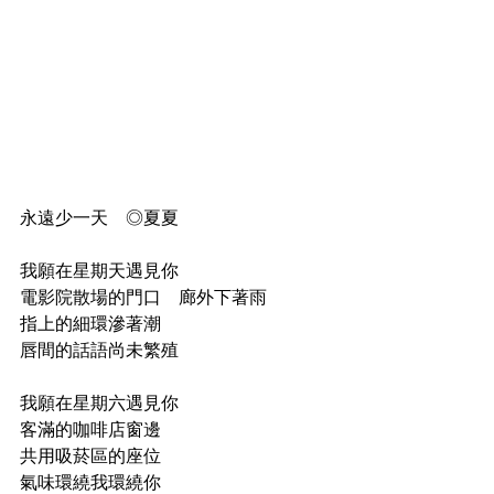
永遠少一天　◎夏夏
⠀
我願在星期天遇見你
電影院散場的門口　廊外下著雨
指上的細環滲著潮
唇間的話語尚未繁殖
⠀
我願在星期六遇見你
客滿的咖啡店窗邊
共用吸菸區的座位
氣味環繞我環繞你