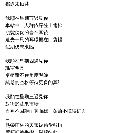
都還未抽菸
⠀
我願在星期五遇見你
車站中　人群依序登上電梯
頭髮侷促的塞在耳後
遺失一只的耳環握在口袋裡
假期仍未來臨
⠀
我願在星期四遇見你
課室明亮
桌椅耐不住角度與線
試卷的空格等待更多的算計
⠀
我願在星期三遇見你
對街的蔬果市場
香蕉不因誰而黃而綠　蘿蔔不懂得紅與
白
熱帶雨林的興奮被偷偷移植
蘆筍細的手指　親觸彼此