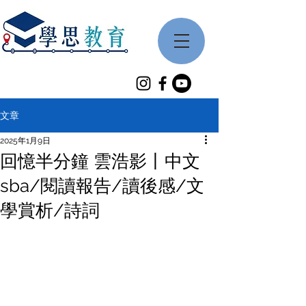
文章
2025年1月9日
回憶半分鐘 雲浩影丨中文
sba/閱讀報告/讀後感/文
學賞析/詩詞