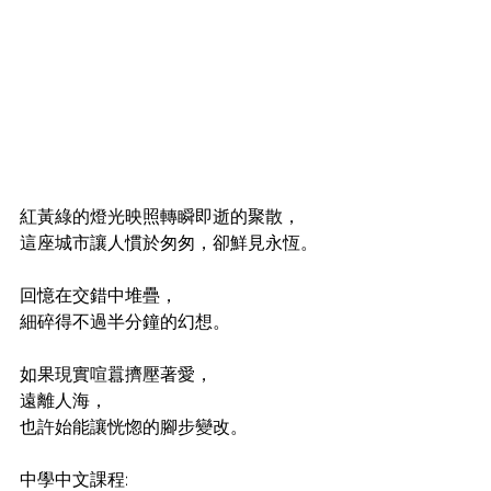
紅黃綠的燈光映照轉瞬即逝的聚散，
這座城市讓人慣於匆匆，卻鮮見永恆。
回憶在交錯中堆疊，
細碎得不過半分鐘的幻想。
如果現實喧囂擠壓著愛，
遠離人海，
也許始能讓恍惚的腳步變改。
中學中文課程: 