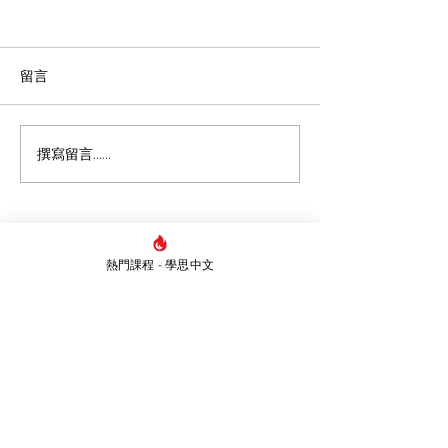
留言
撰寫留言......
【DSE溫書攻略】5個高效
從MC張天賦《
學習法與DSE備考策略，
寫作（二）！丨中
助你告別盲目操卷！
閱讀報告/讀後
析/詩詞
熱門課程 - 學思中文
Whatsapp
5421 1839
​地址
炮台山總校：香港炮台山