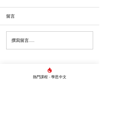
留言
撰寫留言......
【DSE溫書攻略】5個高效
從MC張天賦《
學習法與DSE備考策略，
寫作（二）！丨中
助你告別盲目操卷！
閱讀報告/讀後
析/詩詞
熱門課程 - 學思中文
Whatsapp
5421 1839
​地址
炮台山總校：香港炮台山
英皇道93號