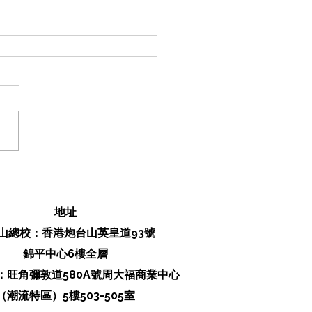
C張天賦《說謊者》學寫
二）！丨中文sba/閱讀報
讀後感/文學賞析/詩詞
​地址
山總校：香港炮台山英皇道93號
錦平中心6樓全層
校：旺角彌敦道580A號周大福商業中心
（潮流特區）5樓503-505室