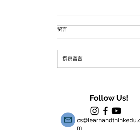
留言
撰寫留言......
【青春期教養】數碼時代的
「火星」子女：從神劇《混沌
少年時》看香港中學生的溝通
Follow Us!
斷層與成長痛點
cs@learnandthinkedu.
m