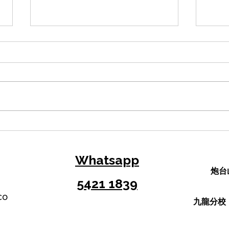
【DSE溫書攻略】5個高效學
從M
習法與DSE備考策略，助你告
作（
別盲目操卷！
告/
Whatsapp
炮台
5421 1839
co
​九龍分