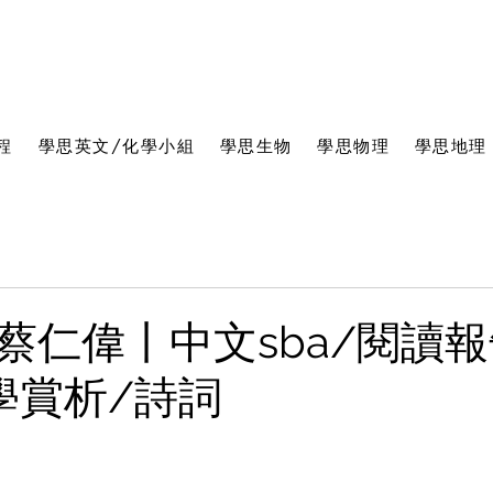
程
學思英文/化學小組
學思生物
學思物理
學思地理
蔡仁偉丨中文sba/閱讀報
學賞析/詩詞