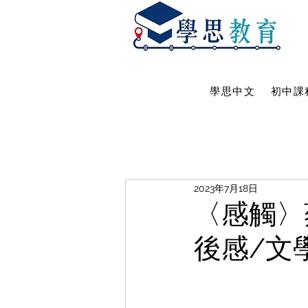
學思中文
初中課
2023年7月18日
〈感觸〉
後感/文