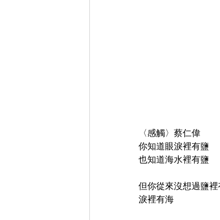
〈感觸〉蔡仁偉
你知道眼淚裡有鹽
也知道海水裡有鹽
但你從來沒想過鹽裡
淚裡有海