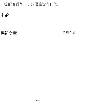
提醒著我每一步的優雅皆有代價。
查看全部
最新文章