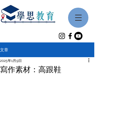
文章
2025年1月9日
寫作素材：高跟鞋