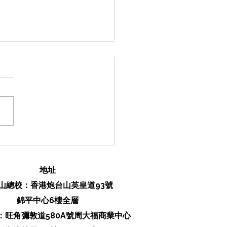
C張天賦《說謊者》學寫
二）！丨中文sba/閱讀報
讀後感/文學賞析/詩詞
​地址
山總校：香港炮台山英皇道93號
錦平中心6樓全層
校：旺角彌敦道580A號周大福商業中心