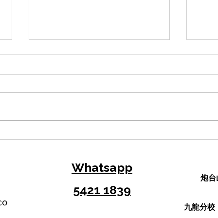
【DSE溫書攻略】5個高效學
從M
習法與DSE備考策略，助你告
作（
別盲目操卷！
告/
Whatsapp
炮台
5421 1839
co
​九龍分