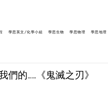
程
學思英文/化學小組
學思生物
學思物理
學思地理
我們的……《鬼滅之刃》