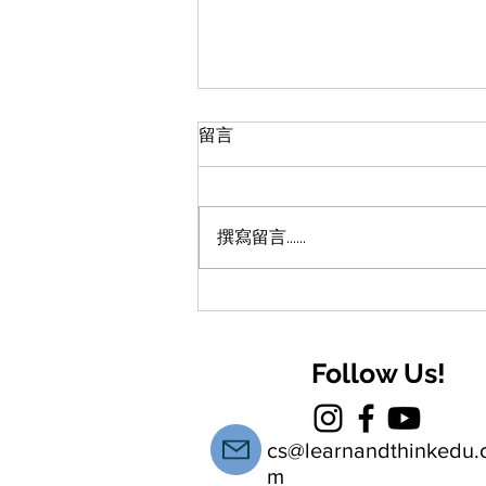
留言
撰寫留言......
【青春期教養】數碼時代的
「火星」子女：從神劇《混沌
少年時》看香港中學生的溝通
Follow Us!
斷層與成長痛點
cs@learnandthinkedu.
m