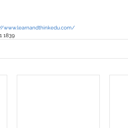
://www.learnandthinkedu.com/
1 1839