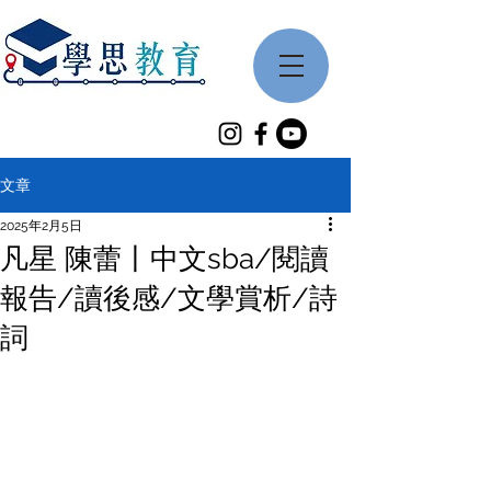
文章
2025年2月5日
凡星 陳蕾丨中文sba/閱讀
報告/讀後感/文學賞析/詩
詞