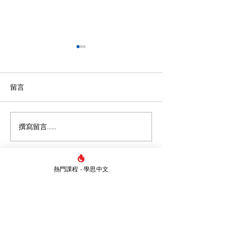
留言
撰寫留言......
【DSE溫書攻略】5個高效
從MC張天賦《
學習法與DSE備考策略，
寫作（二）！丨中
助你告別盲目操卷！
閱讀報告/讀後
析/詩詞
熱門課程 - 學思中文
Whatsapp
5421 1839