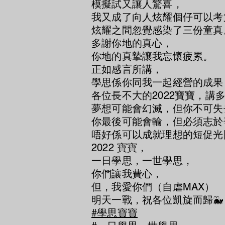
模擬試又讓人驚喜，
我又成了向人炫耀個仔可以考
炫耀之間忽覺感染了三份童真
多謝你地的真心，
你地的真摯讓我忘懷疲累。
正如感言所講，
學思係你同我一起經營的成果
各位長不大的2022寶寶，講
夢想可能會幻滅，但你不可失
你最後可能會輸，但必須志於
唔好係可以成就理想的短促光
2022 寶寶，
一日學思，一世學思，
你們讓我費心，
但，我愛你們（自虐MAX）
明天一戰，祝各位凱旋而歸🐳
#學思寶寶