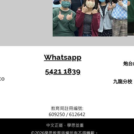
Whatsapp
炮台
5421 1839
co
​九龍分
​教育局註冊編號:
609250
/ 612642
中文正道，學思並重
©2026學思教育版權所有不得轉載。