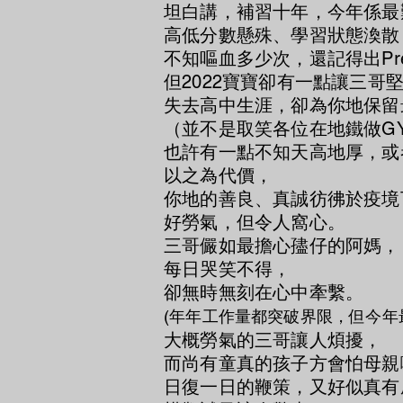
坦白講，補習十年，今年係最
高低分數懸殊、學習狀態渙散
不知嘔血多少次，還記得出Pr
但2022寶寶卻有一點讓三哥
失去高中生涯，卻為你地保留
（並不是取笑各位在地鐵做GY
也許有一點不知天高地厚，或
以之為代價，
你地的善良、真誠彷彿於疫境
好勞氣，但令人窩心。
三哥儼如最擔心孻仔的阿媽，
每日哭笑不得，
卻無時無刻在心中牽繫。
(年年工作量都突破界限，但今
大概勞氣的三哥讓人煩擾，
而尚有童真的孩子方會怕母親
日復一日的鞭策，又好似真有