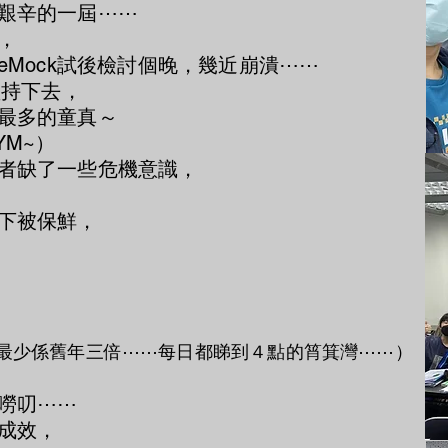
艱辛的一屆⋯⋯
，
eMock試後檢討個晚，幾近崩潰⋯⋯
堅持下去，
最多的童真～
M~）
者缺了一些危機意識，
下被保鮮，
年最少係舊年三倍⋯⋯每日都睇到４點的筲箕灣⋯⋯）
嘮叨⋯⋯
成效，