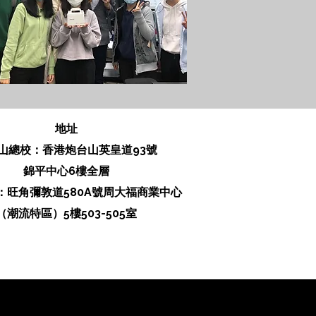
​地址
山總校：香港炮台山英皇道93號
錦平中心6樓全層
校：旺角彌敦道580A號周大福商業中心
（潮流特區）5樓503-505室
(Hong Kong)