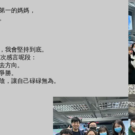
第一的媽媽，
。
，我會堅持到底。
多次感言呢段：
去方向。
爭勝。
陰，讓自己碌碌無為。