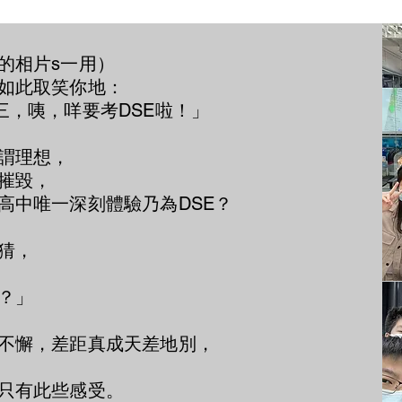
的相片s一用）
如此取笑你地：
三，咦，咩要考DSE啦！」
謂理想，
摧毀，
高中唯一深刻體驗乃為DSE？
猜，
？」
不懈，差距真成天差地別，
只有此些感受。