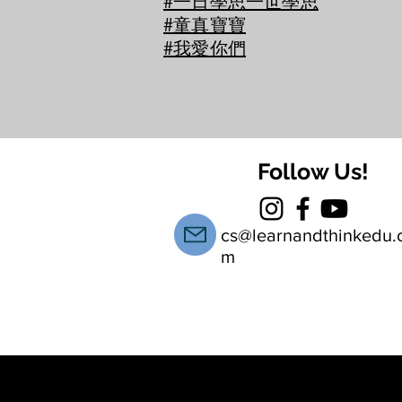
#一日學思一世學思
#童真寶寶
#我愛你們
Follow Us!
cs@learnandthinkedu.
m