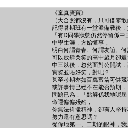
《童真寶寶》
（大合照都沒有，只可借零散
記得暑期班有一堂派備戰後，
「有D同學狀態仍然停留係中
中學生涯，方始懂事，
明白何謂青春、何謂友誼、何
可以放肆哭笑的高中歲月卻遭
中三以後，忽然面對公開試，
實際並唔好笑，對吧？
甚至考期亦如百萬富翁可供競
或許事情已經不在能否預期，
問題已為：「點解係我地呢屆
命運偏偏殘酷，
你無法抖擻精神，卻有人堅持
努力還有意思嗎？
從你地第一、二期的眼神，我