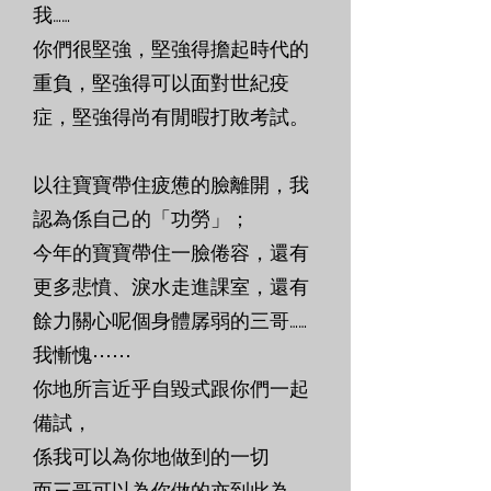
我……
你們很堅強，堅強得擔起時代的
重負，堅強得可以面對世紀疫
症，堅強得尚有閒暇打敗考試。
以往寶寶帶住疲憊的臉離開，我
認為係自己的「功勞」；
今年的寶寶帶住一臉倦容，還有
更多悲憤、淚水走進課室，還有
餘力關心呢個身體孱弱的三哥……
我慚愧⋯⋯
你地所言近乎自毀式跟你們一起
備試，
係我可以為你地做到的一切
而三哥可以為你做的亦到此為