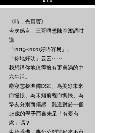
《時．光寶寶》
今次感言，三哥唔想陳腔濫調咁
講
「2019-2020好唔容易」、
「你地好叻」云云⋯⋯
我想講你地值得擁有更美滿的中
六生活。
廢寢忘餐準備DSE、為美好未來
而憧憬、為未知前程而惆悵、為
摯友分別而傷感，難道對於一個
18歲的學子而言未足「有憂有
慮」嗎？
生於香港，應付公開試從來不容