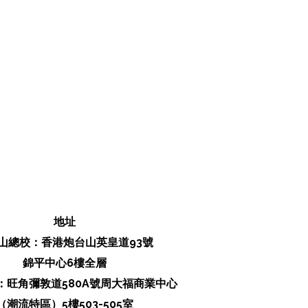
​地址
山總校：香港炮台山英皇道93號
錦平中心6樓全層
校：旺角彌敦道580A號周大福商業中心
（潮流特區）5樓503-505室